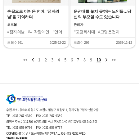
손끝으로 이어온 언어, ‘점자의
운전대를 놓지 못하는 노인들…당
날’을 기억하며...
신의 부모일 수도 있습니다
코코볼
관리자
#점자의날
#시각장애인
#언어
#고령화시대
#고령운전자
조회수 951
2025-12-22
조회수 296
2025-12-12
<<
1
2
3
4
5
6
7
8
9
10
>>
수원 주소 : (16444) 경기도 수원시 팔달구 효원로 1, 경기도청구청사 신관 2층
TEL : 031-267-4340
FAX : 031-267-4339
|
의정부 주소 : (11780) 경기도 의정부시 추동로 140 경기북부상공회의소 2층
TEL : 031-853-9766
FAX : 031-853-9767
|
COPYRIGHT ⓒ 경기도공익활동지원센터 ALL RIGHTS RESERVED.
개인정보처리방침