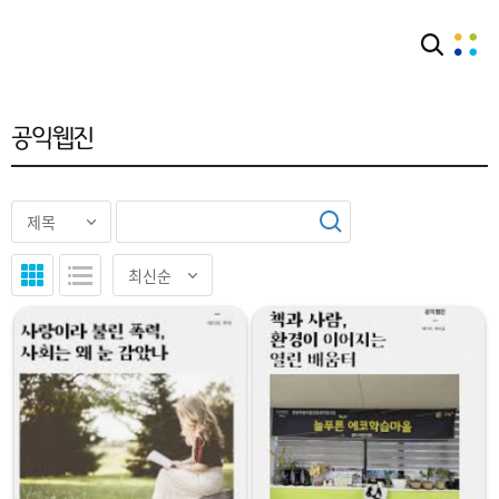
아카이브
공익웹진
공익웹진
"
"