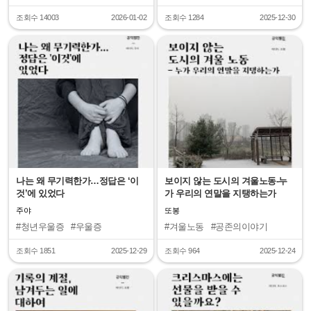
조회수 14003
2026-01-02
조회수 1284
2025-12-30
"
"
나는 왜 무기력한가…정답은 ‘이
보이지 않는 도시의 겨울노동-누
것’에 있었다
가 우리의 연말을 지탱하는가
주야
또봉
#청년우울증
#우울증
#겨울노동
#공존의이야기
조회수 1851
2025-12-29
조회수 964
2025-12-24
"
"