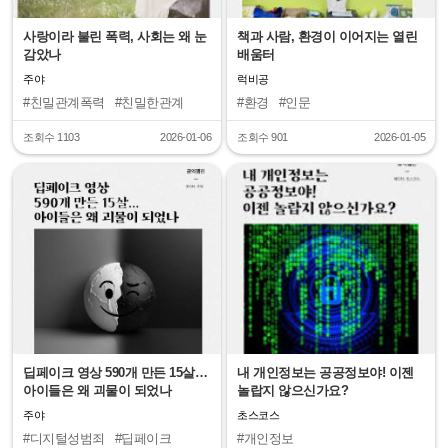
사랑이라 불린 폭력, 사회는 왜 눈
책과 사람, 환경이 이어지는 열린
감았나
배움터
주야
럭비공
#친밀관계폭력
#친밀한관계
#환경
#인문
조회수 1103
2026-01-06
조회수 901
2026-01-05
"
"
딥페이크 영상 590개 만든 15살…
내 개인정보는 공공정보야! 이젠
아이들은 왜 괴물이 되었나
놀랍지 않으신가요?
주야
초스코스
#디지털성범죄
#딥페이크
#개인정보