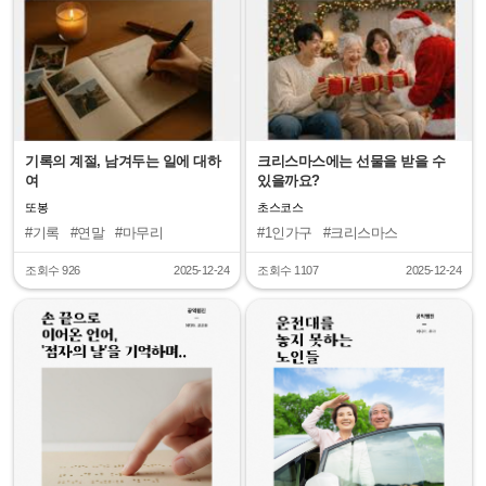
기록의 계절, 남겨두는 일에 대하
크리스마스에는 선물을 받을 수
여
있을까요?
또봉
초스코스
#기록
#연말
#마무리
#1인가구
#크리스마스
조회수 926
2025-12-24
조회수 1107
2025-12-24
"
"