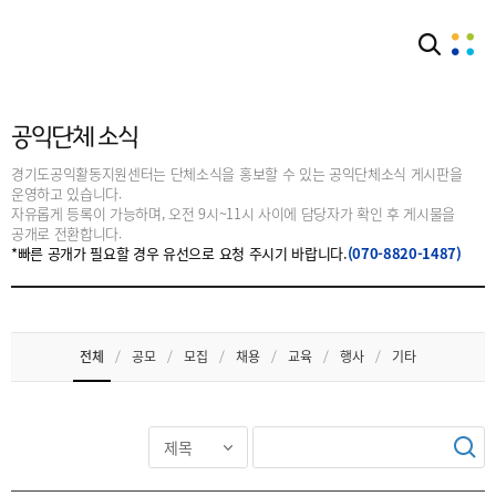
커뮤니티
공익단체소식
공익단체 소식
경기도공익활동지원센터는 단체소식을 홍보할 수 있는 공익단체소식 게시판을
운영하고 있습니다.
자유롭게 등록이 가능하며, 오전 9시~11시 사이에 담당자가 확인 후 게시물을
공개로 전환합니다.
*빠른 공개가 필요할 경우 유선으로 요청 주시기 바랍니다.
(070-8820-1487)
전체
/
공모
/
모집
/
채용
/
교육
/
행사
/
기타