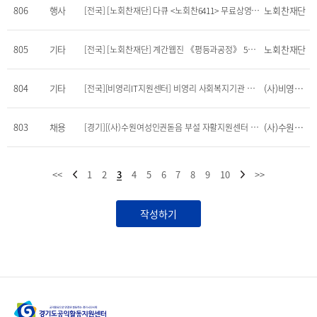
806
행사
노회찬재단
[전국] [노회찬재단] 다큐 <노회찬6411> 무료상영회에 초대합니다(7/16)
805
기타
노회찬재단
[전국] [노회찬재단] 계간웹진 《평등과공정》 5호가 나왔습니다
804
기타
(사)비영리IT지원센터
[전국][비영리IT지원센터] 비영리 사회복지기관 위한 <한컴오피스 특별 할인 프로그램> 접수 (~8.28)
803
채용
(사)수원여성인권돋음 부설 자활지원센터 모모이
[경기][(사)수원여성인권돋음 부설 자활지원센터 모모이] 활동가 채용합니다(~07/06)
<<
1
2
3
4
5
6
7
8
9
10
>>
작성하기