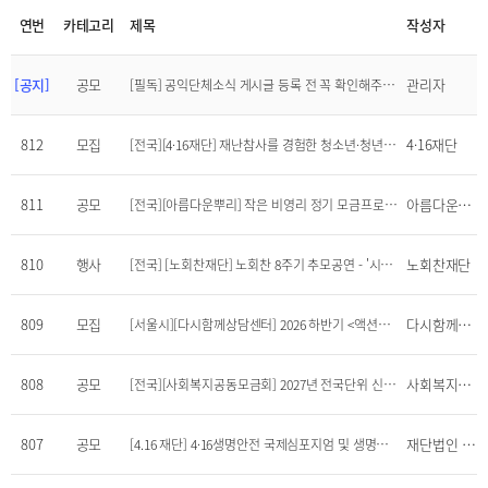
연번
카테고리
제목
작성자
[공지]
공모
관리자
[필독] 공익단체소식 게시글 등록 전 꼭 확인해주세요!
812
모집
4·16재단
[전국][4·16재단] 재난참사를 경험한 청소년·청년의 회복과 성장을 응원하는 '꿈 응원 사업' 멘토 모집 (~8/11)
811
공모
아름다운뿌리
[전국][아름다운뿌리] 작은 비영리 정기 모금프로젝트(~08/24)
810
행사
노회찬재단
[전국] [노회찬재단] 노회찬 8주기 추모공연 - '시와 노래가 있는 밤'에 초대합니다 (7/22))
809
모집
다시함께상담센터
[서울시][다시함께상담센터] 2026 하반기 <액션시민> 모집!! [성매매 CUT 시민 ACTION] (~7/28)
808
공모
사회복지공동모금회
[전국][사회복지공동모금회] 2027년 전국단위 신청사업Ⅰ 공모 (2026. 7. 10. 09:00 ~ 2026. 8. 28. 18:00)
807
공모
재단법인 4.16 재단
[4.16 재단] 4·16생명안전 국제심포지엄 및 생명안전박람회 명칭공모 안내 (7.13~7.17)