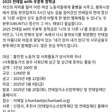
2025 전태일 with 우분투 장학금
자신의 차비를 털어 어린 여성 노동자들에게 풀빵을 사주고, 평화시장
에서 창동 판잣집까지 3시간 넘는 길을 걸어갔던 전태일의 연대 정신
과 ‘다른 사람이 모두 슬픈데 어떻게 한 명만 행복해질 수 있냐’는 우
분투(UBUNTU) 정신이 그 어느 때보다 절실합니다.
2025 전태일 with 우분투 장학금은 ‘나의 또 다른 나’를 온몸으로 끌
어안고, ‘나의 전체의 일부’ 속에서 다시 뭉쳐보기를 희망했던 전태일
의 아름다운 마음과 맞닿아 있는 ‘네가 있어 내가 있다’의 사무금융우
분투재단과 함께합니다. 많은 관심 부탁드립니다.
대상：불안정 노동자 및 사회활동가 당사자와 자녀
(사회활동가의 경우 사회단체 상근 및 상근에 준하는 활동가)
금액：1인당 100만 원
규모：3,000만 원
공고：2025년 4월 22일(화)
마감：2025년 5월 9일(금)
발표：2025년 5월 20일(화), 전태일이소선장학재단 및 전태일재단
홈페이지
접수：이메일 (chuntaeil@chuntaeil.org)
서류：신청서, 추천서 (전태일이소선장학재단 및 전태일재단 홈페이
지 공지)