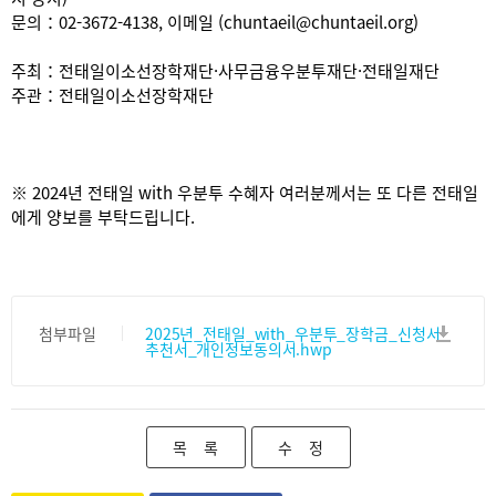
문의：02-3672-4138, 이메일 (chuntaeil@chuntaeil.org)
주최：전태일이소선장학재단·사무금융우분투재단·전태일재단
주관：전태일이소선장학재단
※ 2024년 전태일 with 우분투 수혜자 여러분께서는 또 다른 전태일
에게 양보를 부탁드립니다.
첨부파일
2025년_전태일_with_우분투_장학금_신청서_
추천서_개인정보동의서.hwp
목 록
수 정