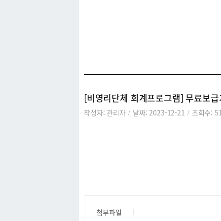
커뮤니티
[비영리단체 회계프로그램] 무료보급
작성자: 관리자
날짜: 2023-12-21
조회수: 5
/
/
첨부파일