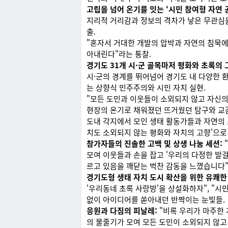
고립을 넘어 온기를 잇는 ‘시민 참여형 자연 
지리적 거리감과 정보의 격차가 낳은 무관심을
출.
"혼자서 거대한 개발의 압박과 자연의 침묵에
아내린다"라는 통찰.
경기도 31개 시·군 골목마저 평화와 초록의 
시·군의 경계를 뛰어넘어 경기도 내 다양한 
는 상향식 민주주의와 시민 자치 실현.
"모든 도민과 이웃들이 소외되지 않고 자신의
현장의 온기로 채워졌던 뜨거웠던 탐구와 교
도내 각지에서 모인 생태 활동가들과 자연의 
치도 소외되지 않는 평화와 자치의 고향'으로
참가자들의 진솔한 고백 및 상생 나눔 세션:
모여 이웃들과 손을 잡고 '우리의 다정한 발
르고 있음을 깨닫는 벅찬 감동을 느꼈습니다
경기도형 생태 자치 도시 확산을 위한 유쾌한
'우리동네 초록 사랑방'을 상설화하자", "시
없이 아이디어를 쏟아내던 반짝이는 눈빛들.
응원과 다짐의 피날레:
"비록 우리가 마주한 
의 물줄기가 모여 모든 도민이 소외되지 않고