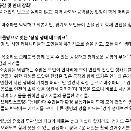
공감 및 연대 강화’
 개인의 탓으로 돌리지 않고, 지역 사회와 공익활동 현장이 함께 머리를
 마주하면 막막하고 외롭지만, 경기도 도민들이 손을 잡고 함께 연천을 
그물망으로 잇는 ‘상생 생태 네트워크’
환경 및 시민 커뮤니티들과 도민들이 유기적으로 손을 잡고, 모든 이의 생
 목소리로 오래도록 함께 웃을 수 있는 공정하고 평화로운 공생의 무대" 
감의 시간들
소중함을 염원하는 수많은 도민이 한자리에 모여 연천의 찬란한 생태계를 
 만들기 위한 지혜를 모았던 현장은 깊은 공감과 함께 뜨거운 연대의 온기
"연천이 지닌 생태적 가치를 머리로만 알았지 직접 눈으로 마주하니 그 경
걸음으로 연천의 초록 숲을 영원히 지키자'며 마음을 모으니 비로소 세상을
"라며 눈시울을 붉히던 참가자들의 뭉클한 순간들.
 브레인스토밍:
"동네마다 주민들과 환경 활동가들이 함께 모여 연천의 
민들의 반짝이는 에너지를 모아 더 큰 생명의 망을 만드는 '경기 생태보전 
개발의 유혹과 무관심의 파고가 때로는 높고 매섭다 할지라도, 경기도 
 오래도록 함께 웃을 수 있는 공정하고 평화로운 내일을 활짝 열어주기를