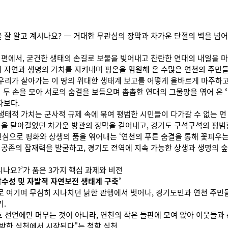
을 잘 알고 계시나요? — 거대한 무관심의 장막과 차가운 단절의 벽을 넘어
뒤편에서, 굳건한 생태의 손길로 보물을 빚어내고 찬란한 연대의 내일을 
자연과 생명의 가치를 지켜내며 평온을 염원해 온 수많은 연천의 주민들
“우리가 살아가는 이 땅의 위대한 생태계 보고를 어떻게 올바르게 마주하고
히 두 손을 모아 서로의 숨결을 보듬으며 촘촘한 연대의 그물망을 엮어 온
다보다.
생태적 가치는 군사적 규제 속에 묶여 평범한 시민들이 다가갈 수 없는 먼
문을 닫아걸었던 차가운 방관의 장막을 걷어내고, 경기도 구석구석의 평범
으로 평화와 상생의 품을 엮어내는 ‘연천의 푸른 숨결을 통해 꽃피우는 
연 공존의 잠재력을 발굴하고, 경기도 전역에 지속 가능한 상생과 생명의 
시나요?’가 품은 3가지 핵심 과제와 비전
감수성 및 자발적 자연보전 생태계 구축’
 여기며 무심히 지나치던 낡한 관행에서 벗어나, 경기도민과 연천 주민
기.
 선언에만 머무는 것이 아니라, 연천의 작은 들판에 모여 앉아 이웃들과 
박한 실천에서 시작된다"는 철학 실천.