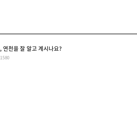
공익웹진
, 연천을 잘 알고 계시나요?
1580