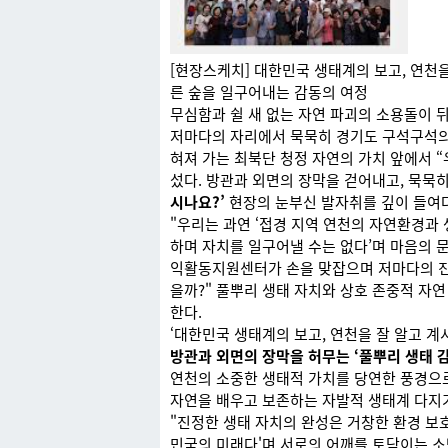
[현장스케치] 대한민국 생태계의 보고, 연천
른 숲을 일구어내는 감동의 여정
무심함과 쉴 새 없는 자연 파괴의 소용돌이 
저마다의 자리에서 묵묵히 경기도 구석구석의 
혀져 가는 최북단 청정 자연의 가치 앞에서 
섰다. 방관과 외면의 장막을 걷어내고, 묵묵
시나요?’
현장의 눈부신 발자취를 깊이 들여
"우리는 과연 ‘접경 지역 연천의 자연환경과 
하며 자치를 일구어낼 수는 없다’며 마음의 
익활동지원센터가 손을 맞잡으며 저마다의 진심
을까?" 풀뿌리 생태 자치와 상호 존중적 자
한다.
‘대한민국 생태계의 보고, 연천을 잘 알고 계
방관과 외면의 장막을 허무는 ‘풀뿌리 생태 
연천의 소중한 생태적 가치를 당연한 풍경으로
자연을 배우고 보존하는 자발적 생태계 다지
"진정한 생태 자치의 완성은 거창한 환경 보호
민국의 미래다'며 서로의 어깨를 토닥이는 소