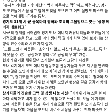
"혼자서 거대한 기후 재난의 벽과 마주하면 막막하고 버겁지만, 경기
도 도민들이 손을 잡고 함께 햇빛을 모으면 그 어떤 절망도 따스한 품
으로 녹아내린다"라는 통찰.
경기도 31개 시·군 골목마저 평화와 초록의 그물망으로 잇는 ‘상생 에
너지 네트워크’
시·군의 경계를 뛰어넘어 경기도 내 에너지 커뮤니티들과 도민들이 유
기적으로 손을 잡고, 모든 이의 생태적 권리가 차별 없이 보장되는 상
향식 민주주의와 시민 자치 실현.
"모든 도민과 이웃들이 소외되지 않고 자신의 목소리로 오래도록 함
께 웃을 수 있는 공정하고 평화로운 공생의 무대" 완성.
현장의 온기로 채워졌던 뜨거웠던 토론과 교감의 시간들
도내 각지에서 모인 에너지 협동조합 활동가들과 푸른 지구를 염원하
는 수많은 도민이 한자리에 모여 '시민 참여 햇빛발전소'의 의미를 되
새기고, 경기도를 진정한 '모든 도민이 초록의 주인이 되는 평화와 자
치의 고향'으로 만들기 위한 지혜를 모았던 현장은 깊은 공감과 함께
뜨거운 연대의 온기로 가득 채웠다.
참가자들의 진솔한 고백 및 상생 나눔 세션:
"기후위기 뉴스를 볼 때
마다 막막하고 내가 할 수 있는 게 없다고 느꼈는데, 오늘 이 자리에
모여 이웃들과 손을 잡고 '우리의 손으로 직접 햇빛을 모아 초록의 전
기를 만들자'며 마음을 모으니 비로소 세상을 바꾸는 진짜 따뜻한 온