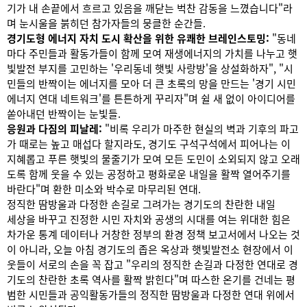
기가 내 손끝에서 흐르고 있음을 깨닫는 벅찬 감동을 느꼈습니다"라
며 눈시울을 붉히던 참가자들의 뭉클한 순간들.
경기도형 에너지 자치 도시 확산을 위한 유쾌한 브레인스토밍:
"동네
마다 주민들과 활동가들이 함께 모여 재생에너지의 가치를 나누고 햇
빛발전 부지를 고민하는 '우리동네 햇빛 사랑방'을 상설화하자", "시
민들의 반짝이는 에너지를 모아 더 큰 초록의 망을 만드는 '경기 시민
에너지 연대 네트워크'를 튼튼하게 꾸리자"며 쉴 새 없이 아이디어를
쏟아내던 반짝이는 눈빛들.
응원과 다짐의 피날레:
"비록 우리가 마주한 현실의 벽과 기후의 파고
가 때로는 높고 매섭다 할지라도, 경기도 구석구석에서 피어나는 이
지혜롭고 푸른 햇빛의 물줄기가 모여 모든 도민이 소외되지 않고 오래
도록 함께 웃을 수 있는 공정하고 평화로운 내일을 활짝 열어주기를
바란다"며 환한 미소와 박수로 마무리된 연대.
정직한 땀방울과 다정한 손길로 그려가는 경기도의 찬란한 내일
세상을 바꾸고 진정한 시민 자치와 공생의 시대를 여는 위대한 힘은
차가운 통계 데이터나 거창한 정부의 환경 정책 보고서에서 나오는 것
이 아니라, 오늘 아침 경기도의 좁은 옥상과 햇빛발전소 현장에서 이
웃들이 서로의 손을 꼭 잡고 "우리의 정직한 손길과 다정한 연대로 경
기도의 찬란한 초록 역사를 활짝 밝힌다"며 따스한 온기를 건네는 평
범한 시민들과 공익활동가들의 정직한 땀방울과 다정한 연대 위에서