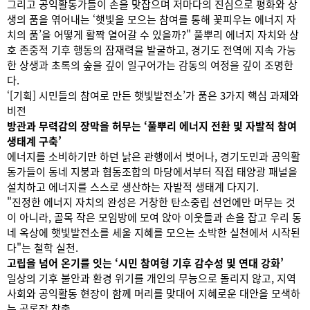
그리고 공익활동가들이 손을 맞잡으며 저마다의 진심으로 평화와 상
생의 품을 엮어내는 ‘햇빛을 모으는 참여를 통해 꽃피우는 에너지 자
치의 품’을 어떻게 활짝 열어갈 수 있을까?" 풀뿌리 에너지 자치와 상
호 존중적 기후 행동의 잠재력을 발굴하고, 경기도 전역에 지속 가능
한 상생과 초록의 숲을 깊이 일구어가는 감동의 여정을 깊이 조명한
다.
‘[기획] 시민들의 참여로 만든 햇빛발전소’가 품은 3가지 핵심 과제와
비전
방관과 무력감의 장막을 허무는 ‘풀뿌리 에너지 전환 및 자발적 참여
생태계 구축’
에너지를 소비하기만 하던 낡은 관행에서 벗어나, 경기도민과 공익활
동가들이 동네 지붕과 협동조합의 마당에서부터 직접 태양광 패널을
설치하고 에너지를 스스로 생산하는 자발적 생태계 다지기.
"진정한 에너지 자치의 완성은 거창한 탄소중립 선언에만 머무는 것
이 아니라, 골목 작은 모임방에 모여 앉아 이웃들과 손을 잡고 우리 동
네 옥상에 햇빛발전소를 세울 지혜를 모으는 소박한 실천에서 시작된
다"는 철학 실천.
고립을 넘어 온기를 잇는 ‘시민 참여형 기후 감수성 및 연대 강화’
일상의 기후 불안과 환경 위기를 개인의 무능으로 돌리지 않고, 지역
사회와 공익활동 현장이 함께 머리를 맞대어 지혜로운 대안을 모색하
는 공론장 창출.