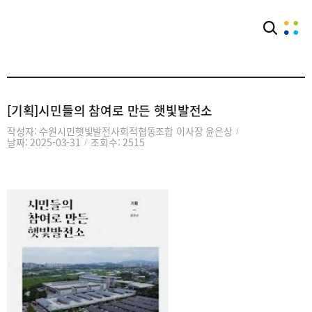
아카이브
공익웹진
[기획]시민들의 참여로 만든 햇빛발전소
작성자: 수원시민햇빛발전사회적협동조합 이사장 윤은상
/
날짜: 2025-03-31
조회수: 2515
/