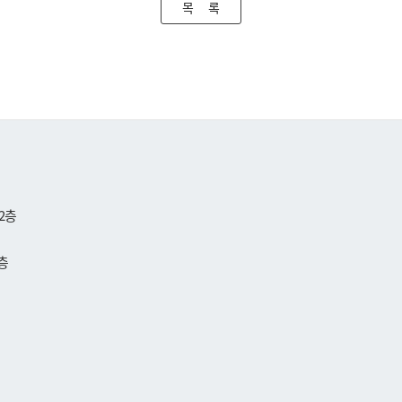
목 록
2층
층