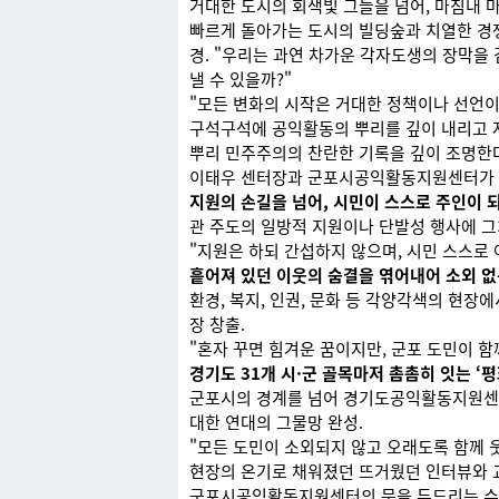
거대한 도시의 회색빛 그늘을 넘어, 마침내 
빠르게 돌아가는 도시의 빌딩숲과 치열한 경쟁
경. "우리는 과연 차가운 각자도생의 장막을
낼 수 있을까?"
"모든 변화의 시작은 거대한 정책이나 선언이
구석구석에 공익활동의 뿌리를 깊이 내리고
뿌리 민주주의의 찬란한 기록을 깊이 조명한
이태우 센터장과 군포시공익활동지원센터가 품
지원의 손길을 넘어, 시민이 스스로 주인이 되
관 주도의 일방적 지원이나 단발성 행사에 그
"지원은 하되 간섭하지 않으며, 시민 스스로
흩어져 있던 이웃의 숨결을 엮어내어 소외 없
환경, 복지, 인권, 문화 등 각양각색의 현
장 창출.
"혼자 꾸면 힘겨운 꿈이지만, 군포 도민이 함
경기도 31개 시·군 골목마저 촘촘히 잇는 ‘
군포시의 경계를 넘어 경기도공익활동지원센터 
대한 연대의 그물망 완성.
"모든 도민이 소외되지 않고 오래도록 함께 웃
현장의 온기로 채워졌던 뜨거웠던 인터뷰와 
군포시공익활동지원센터의 문을 두드리는 수많