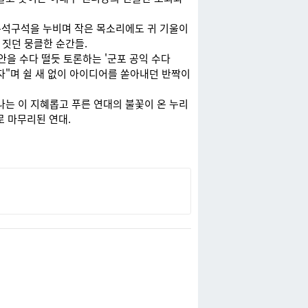
구석구석을 누비며 작은 목소리에도 귀 기울이
 짓던 뭉클한 순간들.
을 수다 떨듯 토론하는 '군포 공익 수다
히자"며 쉴 새 없이 아이디어를 쏟아내던 반짝이
나는 이 지혜롭고 푸른 연대의 불꽃이 온 누리
로 마무리된 연대.