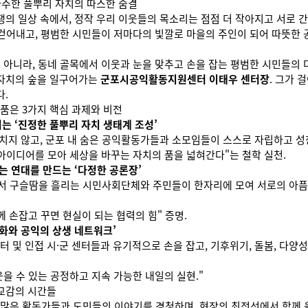
마주한 풀뿌리 자치의 따스한 숨결
의 일상 속에서, 정작 우리 이웃들의 목소리는 점점 더 작아지고 서로 
 걷어내고, 평범한 시민들이 저마다의 빛깔로 마을의 주인이 되어 따뜻한 
 아니라, 동네 골목에서 이웃과 눈을 맞추고 손을 잡는 평범한 시민들의 
 자치의 숲을 일구어가는
군포시공익활동지원센터 이태우 센터장
. 그가
다.
은 3가지 핵심 과제와 비전
는 ‘진정한 풀뿌리 자치 생태계 조성’
치지 않고, 군포 내 숨은 공익활동가들과 소모임들이 스스로 자립하고 성
 아이디어를 모아 세상을 바꾸는 자치의 품을 넓혀간다"는 철학 실천.
는 연대를 만드는 ‘다정한 공론장’
장에서 구슬땀을 흘리는 시민사회단체와 주민들이 한자리에 모여 서로의 아
께 손잡고 꾸면 현실이 되는 협력의 힘" 증명.
평화와 공익의 상생 네트워크’
및 인접 시·군 센터들과 유기적으로 손을 잡고, 기후위기, 돌봄, 다양성
을 수 있는 공정하고 지속 가능한 내일의 실현."
교감의 시간들
은 활동가들과 도민들의 이야기를 경청하며, 현장의 최전선에서 함께 