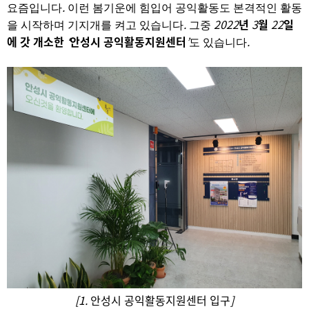
.
요즘입니다
이런 봄기운에 힘입어 공익활동도 본격적인 활동
.
2022
년
3
월
22
일
을 시작하며 기지개를 켜고 있습니다
그중
에 갓 개소한
‘
안성시 공익활동지원센터
’
.
도 있습니다
[1.
안성시 공익활동지원센터 입구
]