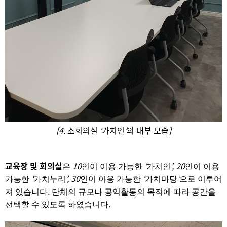
[4.
소회의실
‘
가치인
’
의 내부 모습
]
교육장 및 회의실
10
‘
’, 20
은
인이 이용 가능한
가치인
인이 이용
‘
’, 30
‘
’
가능한
가치누리
인이 이용 가능한
가치마당
으로 이루어
.
져 있습니다
단체의 규모나 공익활동의 목적에 따라 공간을
.
선택할 수 있도록 하였습니다