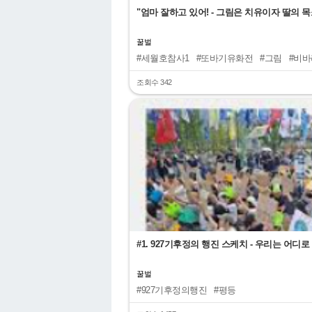
"엄마 잘하고 있어! - 그림은 치유이자 딸의 
꿀벌
#세월호참사1
#또바기유화전
#그림
#비
조회수 342
"
#1. 927기후정의 행진 스케치 - 우리는 어디
꿀벌
#927기후정의행진
#평등