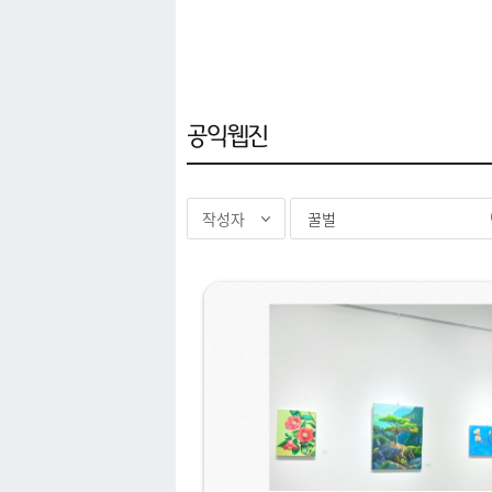
아카이브
공익웹진
"