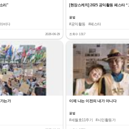
목소리"
[현장스케치] 2025 공익활동 페스타
꿀벌
바라비다
#공익활동
#페스타
2026-06-29
조회수 1317
"
로 가는가
이제 나는 이전의 내가 아니다
꿀벌
#세월호11주기
#시민활동가