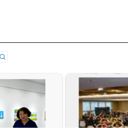
공익웹진
"